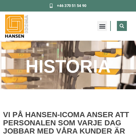
Gå
+46 370 51 54 90
til
indholdet
HISTORIA
VI PÅ HANSEN-ICOMA ANSER ATT
PERSONALEN SOM VARJE DAG
JOBBAR MED VÅRA KUNDER ÄR