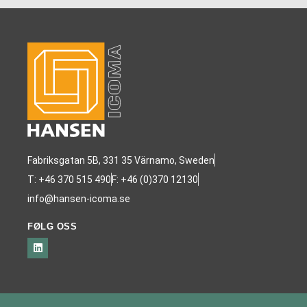
Fabriksgatan 5B, 331 35 Värnamo, Sweden
T: +46 370 515 490
F: +46 (0)370 12130
info@hansen-icoma.se
FØLG OSS
L
i
n
k
e
d
i